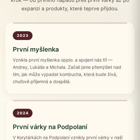
krok — od prvního nápadu přes první várky až po
expanzi a produkty, které teprve přijdou.
2023
První myšlenka
Vznikla první myšlenka oppio. a spojení nás tří —
Andrey, Lukáše a Michala. Začali jsme přemýšlet nad
tím, jak může vypadat kombucha, která bude živá,
chuťově příjemná a dospělá.
2024
První várky na Podpolaní
V Korytárkách na Podpolaní vznikly první várky v naší