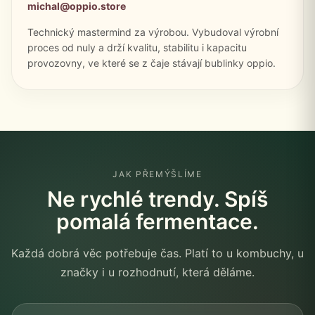
michal@oppio.store
Technický mastermind za výrobou. Vybudoval výrobní
proces od nuly a drží kvalitu, stabilitu i kapacitu
provozovny, ve které se z čaje stávají bublinky oppio.
JAK PŘEMÝŠLÍME
Ne rychlé trendy. Spíš
pomalá fermentace.
Každá dobrá věc potřebuje čas. Platí to u kombuchy, u
značky i u rozhodnutí, která děláme.