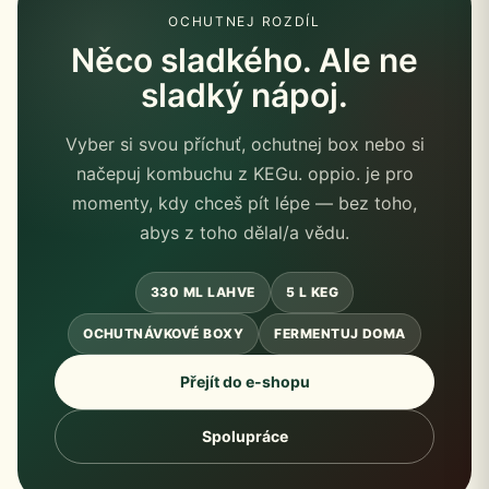
OCHUTNEJ ROZDÍL
Něco sladkého. Ale ne
sladký nápoj.
Vyber si svou příchuť, ochutnej box nebo si
načepuj kombuchu z KEGu. oppio. je pro
momenty, kdy chceš pít lépe — bez toho,
abys z toho dělal/a vědu.
330 ML LAHVE
5 L KEG
OCHUTNÁVKOVÉ BOXY
FERMENTUJ DOMA
Přejít do e-shopu
Spolupráce