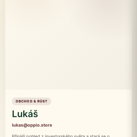
OBCHOD & RŮST
Lukáš
lukas@oppio.store
Přináší pohled z investorského světa a stará se o