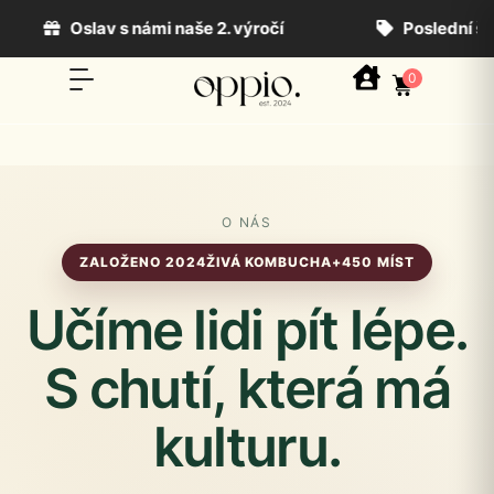
v s námi naše 2. výročí
Poslední šance na −20 
0
O NÁS
ZALOŽENO 2024
ŽIVÁ KOMBUCHA
+450 MÍST
Učíme lidi pít lépe.
S chutí, která má
kulturu.