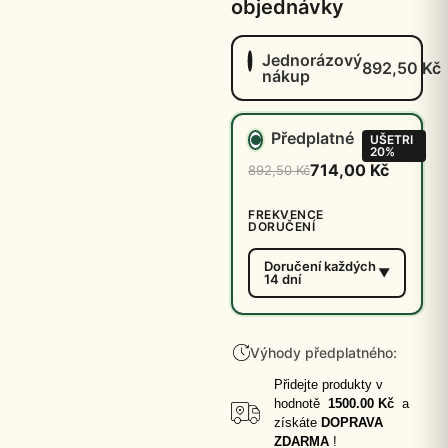
objednávky
Jednorázový
892,50
Kč
nákup
Předplatné
UŠETRI
20%
714,00 Kč
892,50 Kč
FREKVENCE
DORUČENÍ
Doručení každých
14 dní
Výhody předplatného:
Přidejte produkty v
hodnotě
1500.00 Kč
a
získáte
DOPRAVA
ZDARMA
!