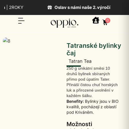
m
| 2ROKY
Oslav s námi naše 2. výročí
0
Tatranské bylinky
čaj
Tatran Tea
250 g unikátní směsi 10
druhů bylinek sbíraných
přímo pod úpatím Tater.
Přináší čistou chuť horských
luk a přirozené uvolnění v
každém šálku.
Benefity:
Bylinky jsou v BIO
kvalitě, pocházejí z oblastí
pod Kriváněm.
Možnosti