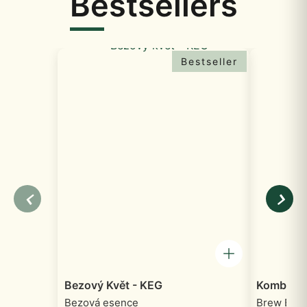
Bestsellers
Bestseller
Bezový Květ - KEG
Kombucha
Bezová esence
Brew Box