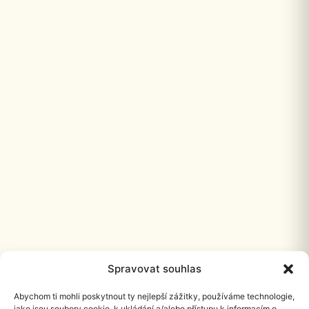
Spravovat souhlas
Abychom ti mohli poskytnout ty nejlepší zážitky, používáme technologie,
jako jsou soubory cookie, k ukládání a/alebo přístupu k informacím o