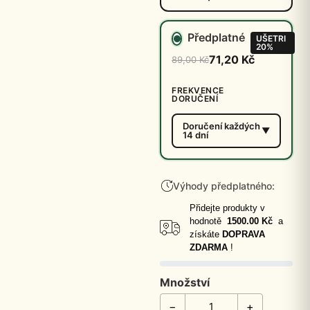
Předplatné
UŠETRI
20%
71,20 Kč
89,00 Kč
FREKVENCE
DORUČENÍ
Doručení každých
14 dní
Výhody předplatného:
Přidejte produkty v
hodnotě
1500.00 Kč
a
získáte
DOPRAVA
ZDARMA
!
Množství
−
+