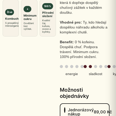
která ti dopřeje dospělý
100 %
chuťový zážitek v každém
↓
doušku.
Živá
Přírodní
Minimum
složení
Kombucha
cukru
Kvalitní
Vhodné pro:
Ty, kdo hledají
S prospěšnými
Osvěžení
čaj,
mikroorganismy
bez
kultura,
dospělou náhradu alkoholu a
výčitek.
ovoce a
komplexní chutě.
bylinky.
Benefit:
0 % kofeinu.
Dospělá chuť. Podpora
trávení. Minimum cukru.
100% přírodní složení.
energie
sladkost
k
Možnosti
objednávky
Jednorázový
89,00
Kč
nákup