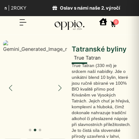
m
| 2ROKY
Oslav s námi naše 2. výročí
0
Tatranské byliny
True Tatran
True Tatran (330 ml) je
srdcem naší nabídky. Jde o
unikátní blend 10 bylin, které
jsou ručně sbírané ve 100%
BIO kvalitě přímo pod
Kriváněm ve Vysokých
Tatrách. Jejich chuť je hřejivá,
komplexní a hluboká, čímž
dokonale nahrazuje tradiční
alkohol či přeslazené nápoje
při slavnostních příležitostech.
Je to čistá síla slovenské
přírody uzavřená v lahvi,