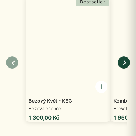
Bestseller
Bezový Květ - KEG
Kombucha
Bezová esence
Brew Box
1 300,00
Kč
1 950,0